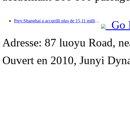
Prev:Shanghai a accueilli plus de 15,11 millions de visiteurs au cours des quatre premiers jours des vacances de la mi-automne et de la fête nationale, soit une augmentation de plus de 20 % par rapport à l'année précédente.
Go 
Adresse: 87 luoyu Road, n
Ouvert en 2010, Junyi Dyn