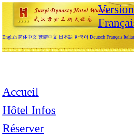
Versio
Françai
English
简体中文
繁體中文
日本語
한국어
Deutsch
Français
Itali
Accueil
Hôtel Infos
Réserver