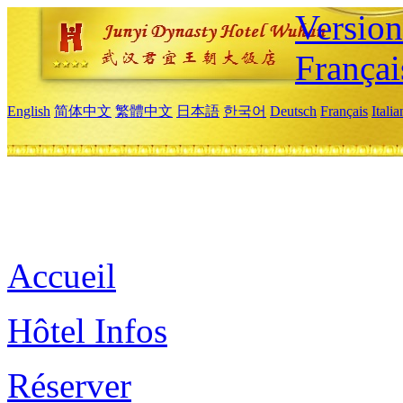
Versio
Françai
English
简体中文
繁體中文
日本語
한국어
Deutsch
Français
Itali
Accueil
Hôtel Infos
Réserver