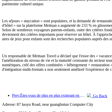
patrimoine culturel unique.
Les séjours « staycation » sont populaires, et la demande de restaurati
d'hôtel » sur la plateforme Meituan a augmenté de 233 % en glisseme
Selon de nombreux voyageurs parents-enfants, outre des critères fonda
deviennent des critères importants pour réserver un hôtel. À l'approch
aires de jeux pour enfants sont des recherches populaires auprès des uti
Un responsable de Meituan Travel a déclaré que l'essor des « vacances 
l'amélioration du niveau de vie et la maturité croissante du secteur tou
numériques, créé des offres combinées « hébergement + restauration » 
d'intégration multi-formats a non seulement amélioré l'expérience de
Prev:Êtes-vous de plus en plus exigeant en matière d’hôtels ? Les marques de milieu et haut de gamme « choisissent » toutes les détails
Go Back
Adresse: 87 luoyu Road, near guangbutun Computer City