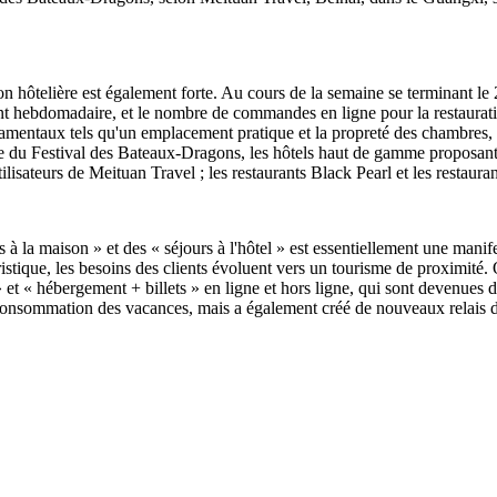
on hôtelière est également forte. Au cours de la semaine se terminant le
nt hebdomadaire, et le nombre de commandes en ligne pour la restaura
mentaux tels qu'un emplacement pratique et la propreté des chambres, de
e du Festival des Bateaux-Dragons, les hôtels haut de gamme proposant d
lisateurs de Meituan Travel ; les restaurants Black Pearl et les restaura
à la maison » et des « séjours à l'hôtel » est essentiellement une mani
ristique, les besoins des clients évoluent vers un tourisme de proximité.
et « hébergement + billets » en ligne et hors ligne, qui sont devenues 
 consommation des vacances, mais a également créé de nouveaux relais d