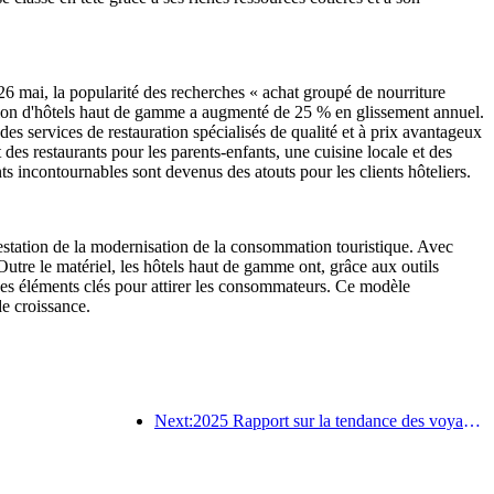
 26 mai, la popularité des recherches « achat groupé de nourriture
tion d'hôtels haut de gamme a augmenté de 25 % en glissement annuel.
s services de restauration spécialisés de qualité et à prix avantageux
es restaurants pour les parents-enfants, une cuisine locale et des
nts incontournables sont devenus des atouts pour les clients hôteliers.
festation de la modernisation de la consommation touristique. Avec
 Outre le matériel, les hôtels haut de gamme ont, grâce aux outils
des éléments clés pour attirer les consommateurs. Ce modèle
e croissance.
Next:2025 Rapport sur la tendance des voyages d'été: la clientèle parent-enfant représente plus de 60%