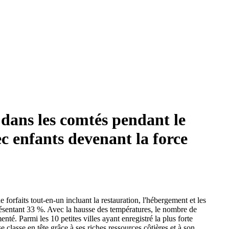
 dans les comtés pendant le
ec enfants devenant la force
rfaits tout-en-un incluant la restauration, l'hébergement et les
résentant 33 %. Avec la hausse des températures, le nombre de
té. Parmi les 10 petites villes ayant enregistré la plus forte
lasse en tête grâce à ses riches ressources côtières et à son