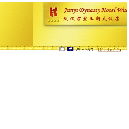
25 ~ 35℃
Détail météo