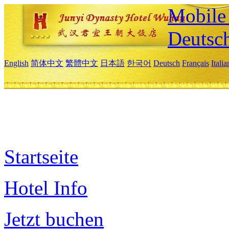
Mobile 
Deutsc
English
简体中文
繁體中文
日本語
한국어
Deutsch
Français
Itali
Startseite
Hotel Info
Jetzt buchen