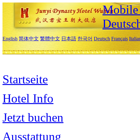
Mobile 
Deutsc
English
简体中文
繁體中文
日本語
한국어
Deutsch
Français
Itali
Startseite
Hotel Info
Jetzt buchen
Ausstattung