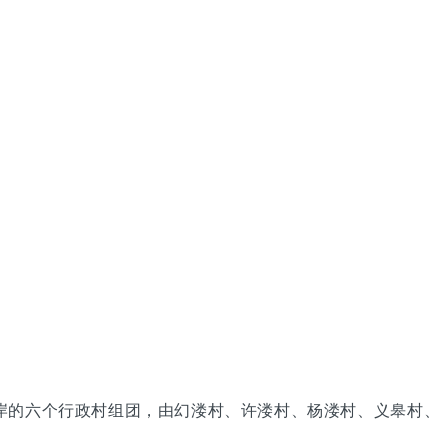
岸的六个行政村组团，由幻溇村、许溇村、杨溇村、义皋村、