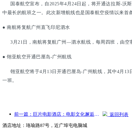
国泰航空宣布，自2025年4月24日起，将开通达拉斯-沃斯
中最长的航班之一。此次新增航线也是国泰航空疫情以来首
● 南航将复航广州直飞印尼泗水
3月21日，南航将复航广州—泗水航线，每周四班，由空客
● 翎亚航空开通巴厘岛-广州航线
翎亚航空将于4月13日开通巴厘岛-广州航线，其中4月13日
一班。
前一篇：巨片电影酒店：电影文化邂逅住宿体验的创意融合
返回列表
酒店地址：珞瑜路87号，近广埠屯电脑城