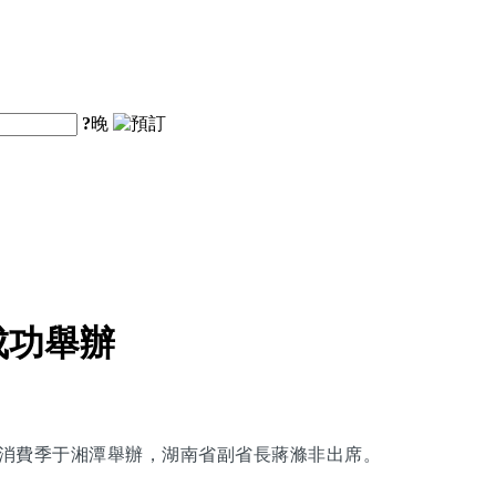
?
晚
成功舉辦
旅購物消費季于湘潭舉辦，湖南省副省長蔣滌非出席。